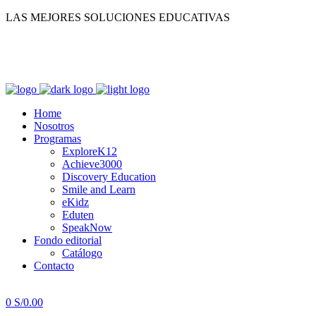
LAS MEJORES SOLUCIONES EDUCATIVAS
MI CUENTA
Home
Nosotros
Programas
ExploreK12
Achieve3000
Discovery Education
Smile and Learn
eKidz
Eduten
SpeakNow
Fondo editorial
Catálogo
Contacto
0
S/
0.00