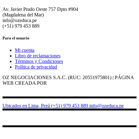
Av. Javier Prado Oeste 757 Dpto #904
(Magdalena del Mar)
info@ozeduca.pe
(+51) 979 453 889
Para el usuario
Mi cuenta
Libro de reclamaciones
Términos y Condiciones
Política de privacidad
OZ NEGOCIACIONES S.A.C. (RUC: 20551975801) | PÁGINA
WEB CREADA POR
BINARIA LAB
Ubicados en Lima, Perú
(+51) 979 453 889
info@ozeduca.pe
Ver Catálogo